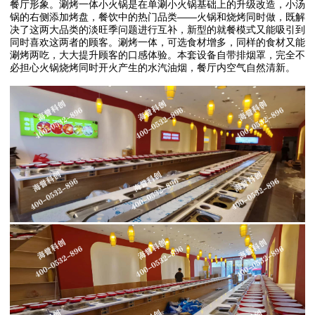
餐厅形象。涮烤一体小火锅是在单涮小火锅基础上的升级改造，小汤
锅的右侧添加烤盘，餐饮中的热门品类——火锅和烧烤同时做，既解
决了这两大品类的淡旺季问题进行互补，新型的就餐模式又能吸引到
同时喜欢这两者的顾客。涮烤一体，可选食材增多，同样的食材又能
涮烤两吃，大大提升顾客的口感体验。本套设备自带排烟罩，完全不
必担心火锅烧烤同时开火产生的水汽油烟，餐厅内空气自然清新。