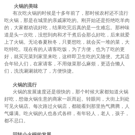
火锅的美味
有次吃火锅的时候是十多年前了，那时候农村还不流行
吃火锅，那是在城里的亲戚家吃的。刚开始还是拒绝吃羊肉
的，大家都劝说好吃，结果吃完后真的是一生难忘。那种味
道是头一次吃，没想到肉和才干煮后会那么好吃，后来就爱
上了火锅。无论春夏秋冬，只要想吃，就会买一堆的菜，大
吃特吃。现在有的人请客吃饭，为了方便，也为了吃的更
好，就买完菜到家里来吃，这样即卫生吃的又随便。尤其适
合年轻人们，在家请客，不用做菜那么麻烦，更适合懒人
们，洗洗涮涮就吃了，方便快捷。
火锅的流行
火锅的发展速度还是很快的，那个时候大家都知道火锅
好吃，想做火锅生意的商家一跃而起。转眼间，大街上到处
可见火锅店。每次路过火锅店，都能看到那里热气腾腾，人
气爆满。吃火锅的人也各式各样，有年轻人，老人，孩子，
都不忌口。
回转小火锅的发展