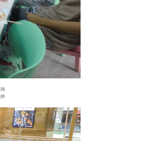
证顾
接静