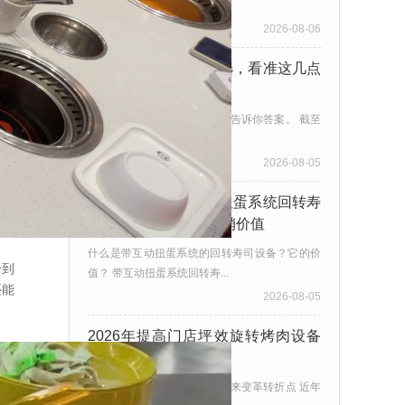
行业消费升级持续推进，回...
2026-08-06
旋转烤肉设备别随便选，看准这几点
再考虑
旋转自助烤肉有多火？数据会告诉你答案。 截至
2026年1月，全国自助烤...
2026-08-05
【深度解析】带互动扭蛋系统回转寿
司设备 核心特点与营销价值
什么是带互动扭蛋系统的回转寿司设备？它的价
合到
值？ 带互动扭蛋系统回转寿...
还能
2026-08-05
2026年提高门店坪效旋转烤肉设备
趋势解析
引言：旋转烤肉设备行业正迎来变革转折点 近年