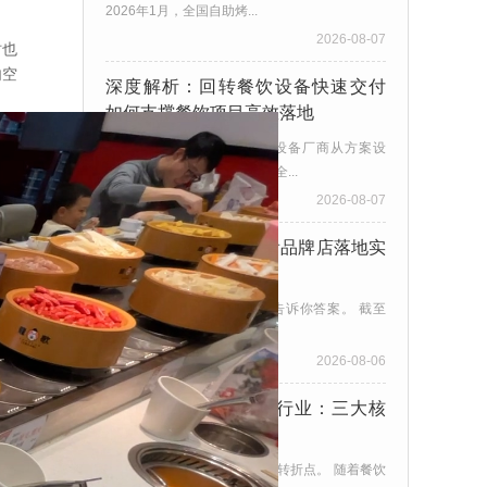
2026年1月，全国自助烤...
2026-08-07
时也
内空
深度解析：回转餐饮设备快速交付
如何支撑餐饮项目高效落地
回转餐饮设备快速交付是指设备厂商从方案设
计、生产制造到安装调试完成全...
2026-08-07
选旋转小火锅设备，看品牌店落地实
例
旋转小火锅有多火？数据会告诉你答案。 截至
2025年底，全国小火锅门...
2026-08-06
2026年回转餐饮设备行业：三大核
心发展趋势解读
回转餐饮设备行业正处于变革转折点。 随着餐饮