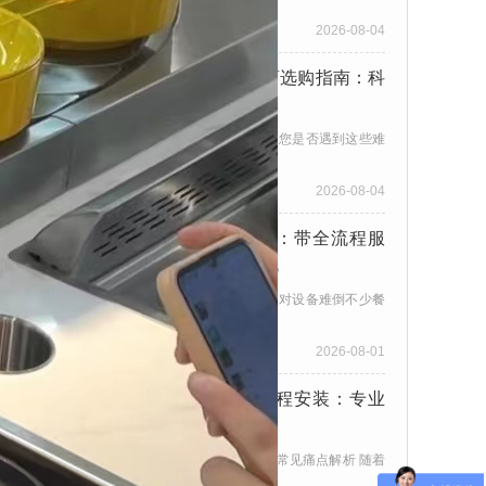
来，餐饮行业人力成本持续...
2026-08-04
旋转小火锅设备供货商选购指南：科
学筛选靠谱供应商
选购旋转小火锅设备供货商，您是否遇到这些难
题？ 随着回转餐饮模式的持...
2026-08-04
2026年回转寿司开店：带全流程服
务回转寿司设备去哪找
回转寿司开店设备痛点：找不对设备难倒不少餐
饮人 随着国内餐饮行业智能...
2026-08-01
2026旋转烤肉设备工程安装：专业
解决门店安装痛点
旋转烤肉设备工程安装：行业常见痛点解析 随着
回转烤肉业态的快速发展，...