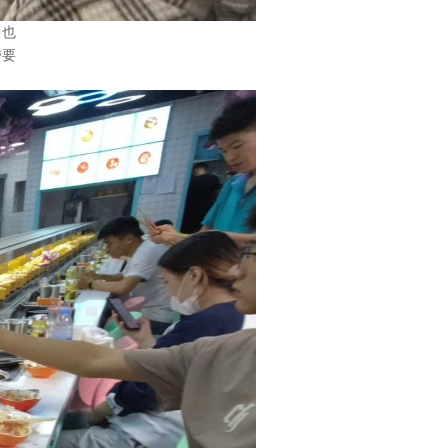
中也
带要