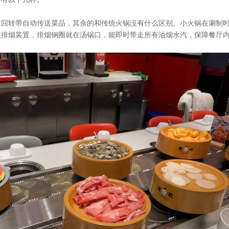
靠回转带自动传送菜品，其余的和传统火锅没有什么区别。小火锅在涮制
装排烟装置，排烟钢圈就在汤锅口，能即时带走所有油烟水汽，保障餐厅