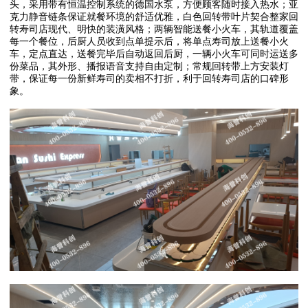
头，采用带有恒温控制系统的德国水泵，方便顾客随时接入热水；亚
克力静音链条保证就餐环境的舒适优雅，白色回转带叶片契合整家回
转寿司店现代、明快的装潢风格；两辆智能送餐小火车，其轨道覆盖
每一个餐位，后厨人员收到点单提示后，将单点寿司放上送餐小火
车，定点直达，送餐完毕后自动返回后厨，一辆小火车可同时运送多
份菜品，其外形、播报语音支持自由定制；常规回转带上方安装灯
带，保证每一份新鲜寿司的卖相不打折，利于回转寿司店的口碑形
象。